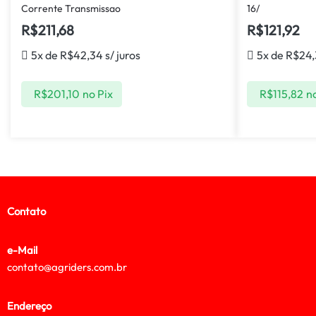
Corrente Transmissao
16/
R$
211,68
R$
121,92
5x de
R$
42,34
s/ juros
5x de
R$
24,
R$
201,10
no Pix
R$
115,82
no
Contato
e-Mail
contato@agriders.com.br
Endereço