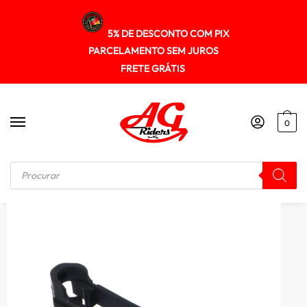
5% DE DESCONTO COM PIX
PARCELAMENTO SEM JUROS
FRETE GRÁTIS
0
Início
/
KIT RELAÇÃO
/
Guia Deslizador Corrente Transmissao Gp7 Biz 100