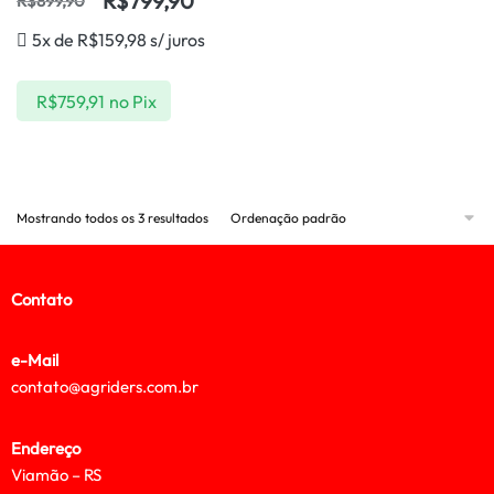
R$
799,90
R$
899,90
5x de
R$
159,98
s/ juros
R$
759,91
no Pix
Mostrando todos os 3 resultados
Contato
e-Mail
contato@agriders.com.br
Endereço
Viamão – RS