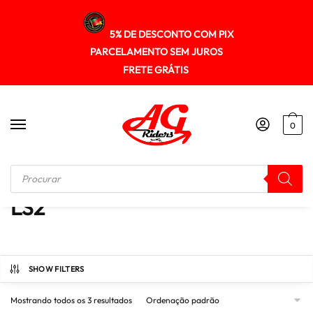
5% DE DESCONTO COM PIX
PARCELAMENTO SEM JUROS
FRETE GRÁTIS
0
Início
/
Produtos marcados com a tag “LS2”
LS2
SHOW FILTERS
Mostrando todos os 3 resultados