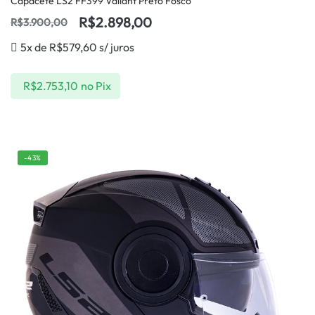
Capacete LS2 FF399 Valiant Preto Fosco
R$
2.898,00
R$
3.900,00
5x de
R$
579,60
s/ juros
R$
2.753,10
no Pix
-43%