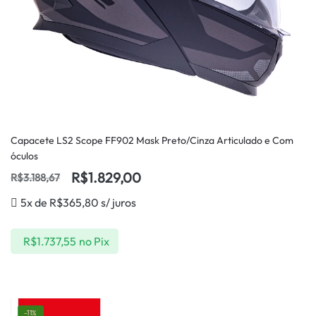
Capacete LS2 Scope FF902 Mask Preto/Cinza Articulado e Com
óculos
R$
1.829,00
R$
3.188,67
5x de
R$
365,80
s/ juros
R$
1.737,55
no Pix
-11%