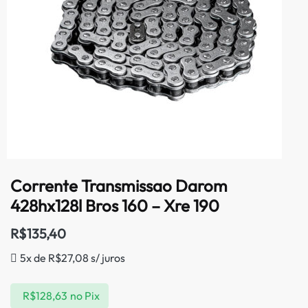
Corrente Transmissao Darom
428hx128l Bros 160 – Xre 190
R$
135,40
5x de
R$
27,08
s/ juros
R$
128,63
no Pix