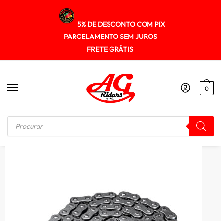
5% DE DESCONTO COM PIX
PARCELAMENTO SEM JUROS
FRETE GRÁTIS
0
Início
/
KIT RELAÇÃO
/
Corrente Transmissao Darom 428hx128l Bros 160 – Xre 190