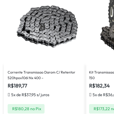
Corrente Transmissao Darom C/ Retentor
Kit Transmissa
520hpox106l Nx 400 –
150
R$
189,77
R$
182,34
5x de
R$
37,95
s/ juros
5x de
R$
36,
R$
180,28
no Pix
R$
173,22
n