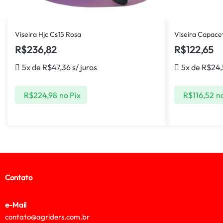
Viseira Hjc Cs15 Rosa
Viseira Capacet
R$
236,82
R$
122,65
5x de
R$
47,36
s/ juros
5x de
R$
24,
R$
224,98
no Pix
R$
116,52
no
Contato
e-Mail
contato@agriders.com.br