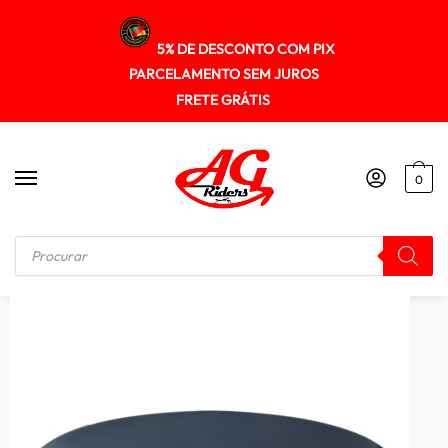
5% DE DESCONTO COM PIX
PARCELAMENTO SEM JUROS
FRETE GRÁTIS
0
Início
/
VSEIRAS / FORRO / REPOSIÇÃO
/
Viseira Texx Interna Fume Mod. G2 (oculos De Sol)