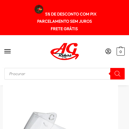
5% DE DESCONTO COM PIX
PARCELAMENTO SEM JUROS
FRETE GRÁTIS
0
Início
/
CAPACETES
/
Viseira Capacete Sky Cristal (nacional)