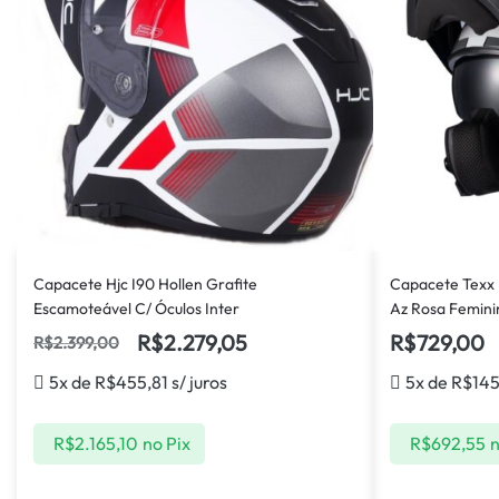
Capacete Hjc I90 Hollen Grafite
Capacete Texx 
Escamoteável C/ Óculos Inter
Az Rosa Femini
R$
2.279,05
R$
729,00
R$
2.399,00
5x de
R$
455,81
s/ juros
5x de
R$
14
R$
2.165,10
no Pix
R$
692,55
n