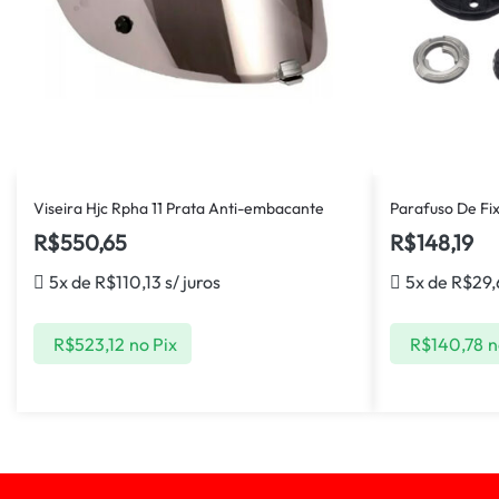
Viseira Hjc Rpha 11 Prata Anti-embacante
Parafuso De Fi
R$
550,65
R$
148,19
5x de
R$
110,13
s/ juros
5x de
R$
29,
R$
523,12
no Pix
R$
140,78
n