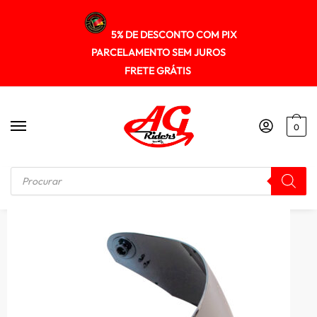
5% DE DESCONTO COM PIX
PARCELAMENTO SEM JUROS
FRETE GRÁTIS
0
Início
/
VSEIRAS / FORRO / REPOSIÇÃO
/
Viseira Texx Espelhada Prata Mod. Wing