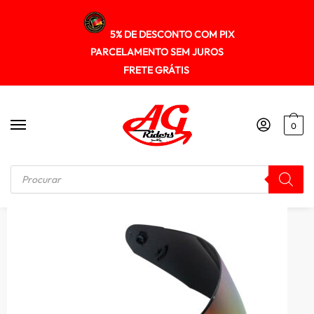
5% DE DESCONTO COM PIX
PARCELAMENTO SEM JUROS
FRETE GRÁTIS
0
Início
/
VSEIRAS / FORRO / REPOSIÇÃO
/
Viseira Texx Espelhada Camaleao Mod. Hawk