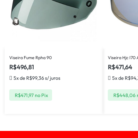
Viseira Fume Rpha 90
Viseira Hjc I70 
R$
496,81
R$
471,64
5x de
R$
99,36
s/ juros
5x de
R$
94,
R$
471,97
no Pix
R$
448,06