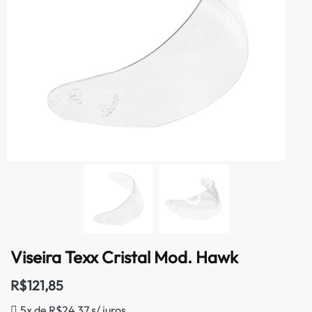
Viseira Texx Cristal Mod. Hawk
R$
121,85
5x de
R$
24,37
s/ juros