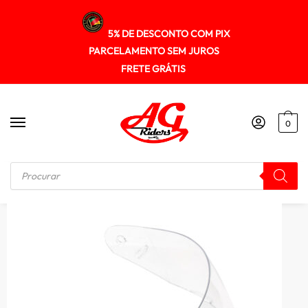
5% DE DESCONTO COM PIX
PARCELAMENTO SEM JUROS
FRETE GRÁTIS
0
Início
/
VSEIRAS / FORRO / REPOSIÇÃO
/
Viseira Texx Cristal Mod. Hawk