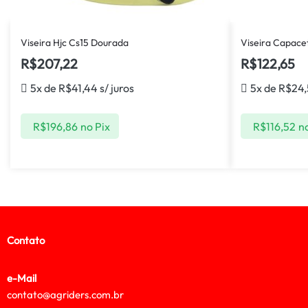
Viseira Hjc Cs15 Dourada
Viseira Capacet
R$
207,22
R$
122,65
5x de
R$
41,44
s/ juros
5x de
R$
24,
R$
196,86
no Pix
R$
116,52
no
Contato
e-Mail
contato@agriders.com.br