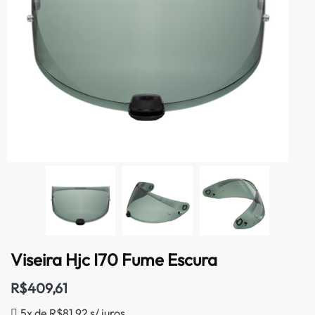
Viseira Hjc I70 Fume Escura
R$
409,61
5x de
R$
81,92
s/ juros