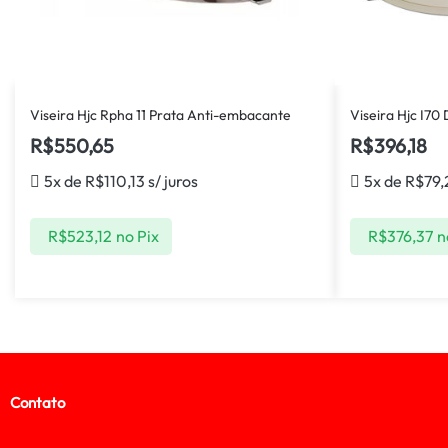
Viseira Hjc Rpha 11 Prata Anti-embacante
Viseira Hjc I70
R$
550,65
R$
396,18
5x de
R$
110,13
s/ juros
5x de
R$
79,
R$
523,12
no Pix
R$
376,37
n
Contato