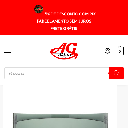
5% DE DESCONTO COM PIX
PARCELAMENTO SEM JUROS
FRETE GRÁTIS
0
Início
/
VSEIRAS / FORRO / REPOSIÇÃO
/
Viseira Hjc I70 Fume Escura