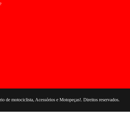
e
 de motociclista, Acessórios e Motopeças!. Direitos reservados.