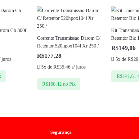
arom Cb 300f
Kit Transmis
Corrente Transmissao Darom C/
Retentor Biz 
Retentor 520hpox104l Xr 250 /
R$
149,06
R$
177,28
 juros
5x de
R$
29
5x de
R$
35,46
s/ juros
x
R$
141,61
R$
168,42
no Pix
Segurança