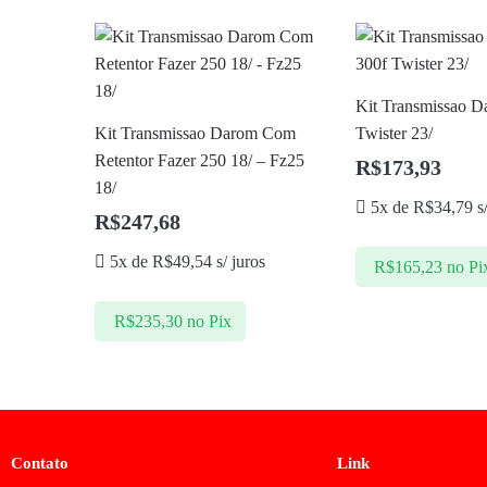
Kit Transmissao D
Kit Transmissao Darom Com
Twister 23/
Retentor Fazer 250 18/ – Fz25
R$
173,93
18/
5x de
R$
34,79
s/
R$
247,68
5x de
R$
49,54
s/ juros
R$
165,23
no Pi
R$
235,30
no Pix
Contato
Link