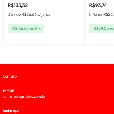
R$
133,32
R$
93,74
5x de
R$
26,66
s/ juros
4x de
R$
23
R$
126,65
no Pix
R$
89,05
no
Contato
e-Mail
contato@agriders.com.br
Endereço