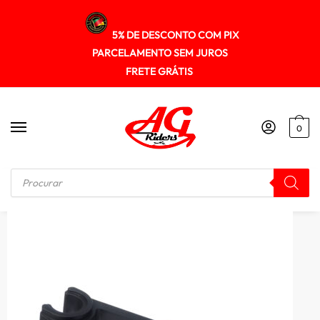
5% DE DESCONTO COM PIX
PARCELAMENTO SEM JUROS
FRETE GRÁTIS
0
Início
/
KIT RELAÇÃO
/
Guia Deslizador Corrente Transmissao Gp7 Xtz 125 09/