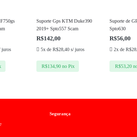
 F750gs
Suporte Gps KTM Duke390
Suporte de G
cam
2019+ Spto557 Scam
Spto630
R$
142,00
R$
56,00
 juros
5x de
R$
28,40
s/ juros
2x de
R$
28
x
R$
134,90
no Pix
R$
53,20
n
Segurança
e