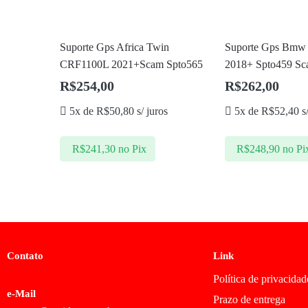
Suporte Gps Africa Twin
Suporte Gps Bmw
CRF1100L 2021+Scam Spto565
2018+ Spto459 S
R$
254,00
R$
262,00
5x de
R$
50,80
s/ juros
5x de
R$
52,40
s/
R$
241,30
no Pix
R$
248,90
no Pi
Contato
Link
Política de privacidad
e-Mail
Prazo de entrega