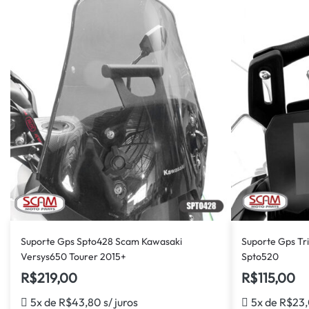
Suporte Gps Spto428 Scam Kawasaki
Suporte Gps T
Versys650 Tourer 2015+
Spto520
R$
219,00
R$
115,00
5x de
R$
43,80
s/ juros
5x de
R$
23