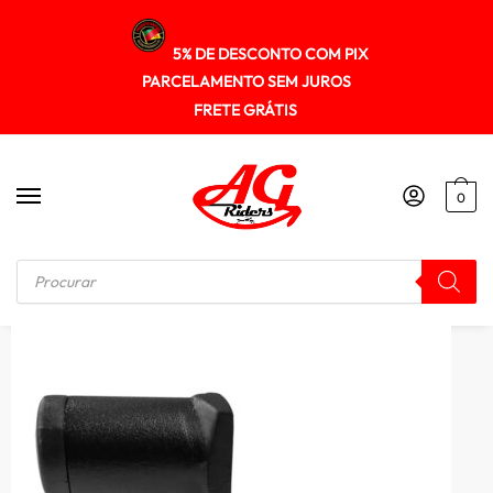
5% DE DESCONTO COM PIX
PARCELAMENTO SEM JUROS
FRETE GRÁTIS
0
Início
/
SUPORTE DE CELULAR
/
Suporte de GPS universal Scam Spto630