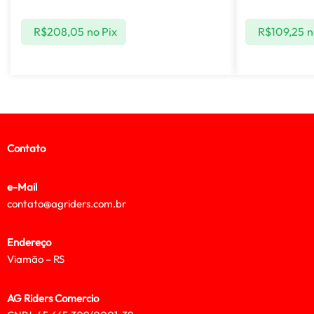
R$
208,05
no Pix
R$
109,25
n
Contato
e-Mail
contato@agriders.com.br
Endereço
Viamão – RS
AG Riders Comercio