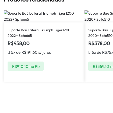
Suporte Baú Lateral Triumph Tiger1200
Suporte Baú Su
2022+ Spto665
2020+ Spto510
R$
958,00
R$
378,00
5x de
R$
191,60
s/ juros
5x de
R$
75
R$
910,10
no Pix
R$
359,10
n