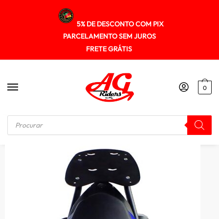
5% DE DESCONTO COM PIX
PARCELAMENTO SEM JUROS
FRETE GRÁTIS
0
Início
/
SUPORTE DE BAU
/
Suporte Baú Superior Yamaha Mt03 2015+ Spto182 Scam