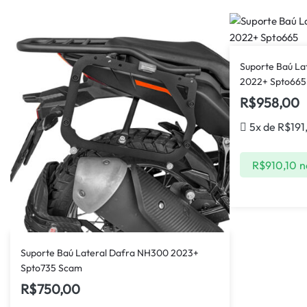
Suporte Baú La
2022+ Spto665
R$
958,00
5x de
R$
191
R$
910,10
n
Suporte Baú Lateral Dafra NH300 2023+
Spto735 Scam
R$
750,00