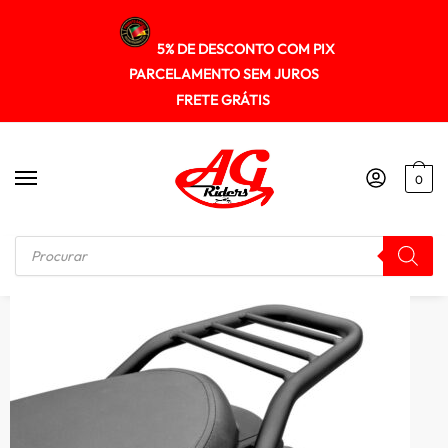
5% DE DESCONTO COM PIX
PARCELAMENTO SEM JUROS
FRETE GRÁTIS
0
Início
/
SUPORTE DE BAU
/
Suporte Baú Superior Yamaha FZ15 2023+ Spto659 Scam