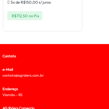
5x de
R$
150,00
s/ juros
R$
712,50
no Pix
Contato
e-Mail
contato@agriders.com.br
Endereço
Viamão – RS
AG Riders Comercio