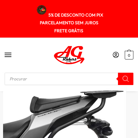
5% DE DESCONTO COM PIX
PARCELAMENTO SEM JUROS
FRETE GRÁTIS
0
Início
/
SUPORTE DE BAU
/
Suporte Baú Superior Honda Cb500f 2016+ Scam Spto262