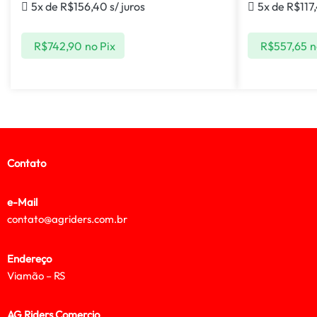
5x de
R$
156,40
s/ juros
5x de
R$
117
R$
742,90
no Pix
R$
557,65
n
Contato
e-Mail
contato@agriders.com.br
Endereço
Viamão – RS
AG Riders Comercio