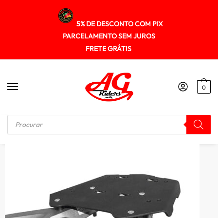
5% DE DESCONTO COM PIX
PARCELAMENTO SEM JUROS
FRETE GRÁTIS
0
Início
/
SUPORTE DE BAU
/
Suporte Bau Superior Honda Africa Twin 2017+ Scam Spto432