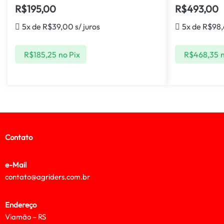
R$
195,00
R$
493,00
5x de
R$
39,00
s/ juros
5x de
R$
98
R$
185,25
no Pix
R$
468,35
n
Contato
e-Mail
contato@agriders.com.br
Endereço
Viamão – RS