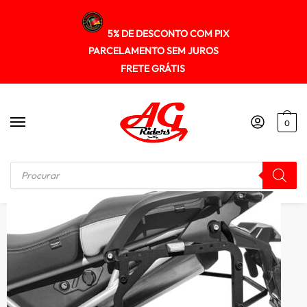
5% DE DESCONTO COM PIX
PARCELAMENTO SEM JUROS
FRETE GRÁTIS
0
Início
/
SUPORTE DE BAU
/
Suporte Baú Lateral Triumph Tiger900 2020+ Spto512 Scam