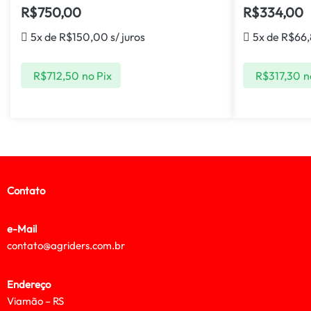
R$
750,00
R$
334,00
5x de
R$
150,00
s/ juros
5x de
R$
66
R$
712,50
no Pix
R$
317,30
n
Contato
e-Mail
contato@agriders.com.br
Endereço
Viamão – RS