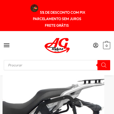
5% DE DESCONTO COM PIX
PARCELAMENTO SEM JUROS
FRETE GRÁTIS
0
Início
/
SUPORTE DE BAU
/
Suporte Baú Lateral Bmw G310gs 2018+ Spto344 Scam