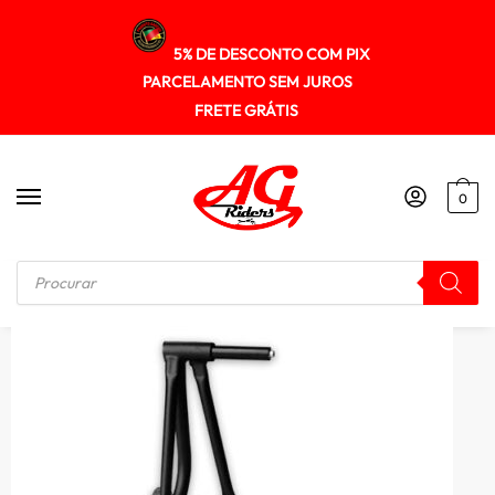
5% DE DESCONTO COM PIX
PARCELAMENTO SEM JUROS
FRETE GRÁTIS
0
Início
/
OUTROS ACESSÓRIOS
/
Scam Spto331 Spto318 Cavalete Monobraço Rolamento F3 800