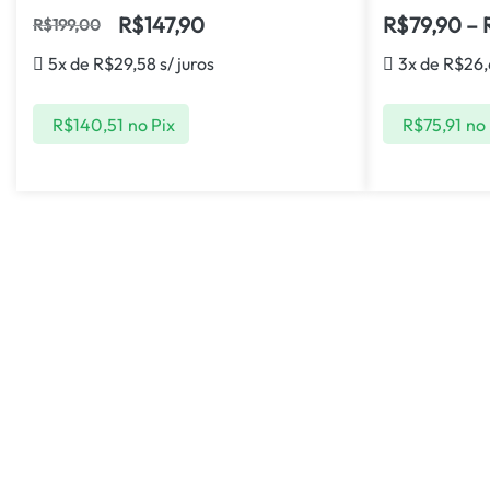
R$
147,90
R$
79,90
–
R$
199,00
5x de
R$
29,58
s/ juros
3x de
R$
26,
R$
140,51
no Pix
R$
75,91
no 