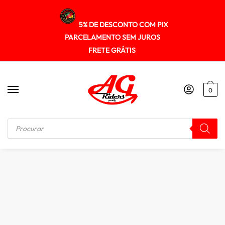
5% DE DESCONTO COM PIX
PARCELAMENTO SEM JUROS
FRETE GRÁTIS
0
Início
/
OUTROS ACESSÓRIOS
/
Anti Spray Parabarro BMW G310GS de 2017 a 2023