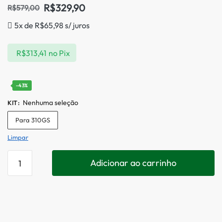
R$
329,90
R$
579,00
5x de
R$
65,98
s/ juros
R$
313,41
no Pix
-43%
Nenhuma seleção
KIT
:
Para 310GS
Limpar
Adicionar ao carrinho