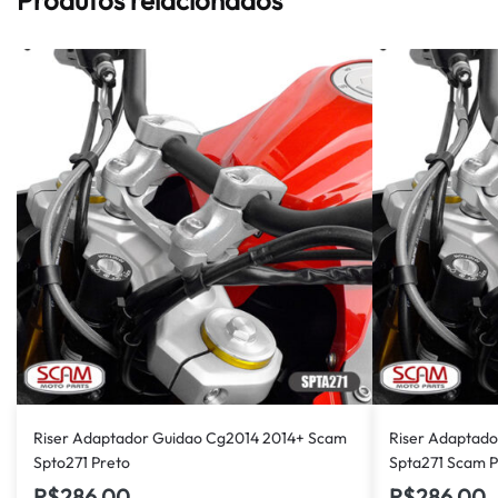
Riser Adaptador Guidao Cg2014 2014+ Scam
Riser Adaptad
Spto271 Preto
Spta271 Scam P
R$
286,00
R$
286,00