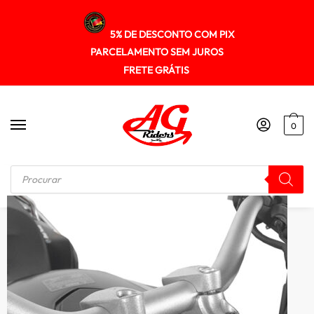
5% DE DESCONTO COM PIX
PARCELAMENTO SEM JUROS
FRETE GRÁTIS
0
Início
/
RISER GUIDÃO
/
Riser Adaptador Guidao R1200gs 2004-2012 Spta273 Scam Prata