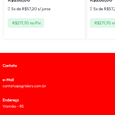
5x de
R$
57,20
s/ juros
5x de
R$
57,
R$
271,70
no Pix
R$
271,70
n
Contato
e-Mail
contato@agriders.com.br
Endereço
Viamão – RS