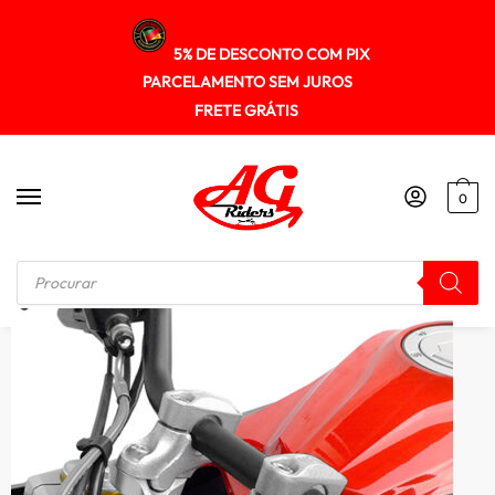
5% DE DESCONTO COM PIX
PARCELAMENTO SEM JUROS
FRETE GRÁTIS
0
Início
/
RISER GUIDÃO
/
Riser Adaptador Guidao Cb500f 2014+ Spta271 Scam Prata