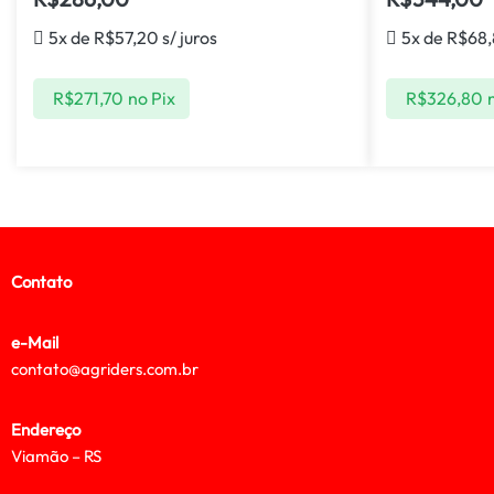
5x de
R$
57,20
s/ juros
5x de
R$
68
R$
271,70
no Pix
R$
326,80
Contato
e-Mail
contato@agriders.com.br
Endereço
Viamão – RS