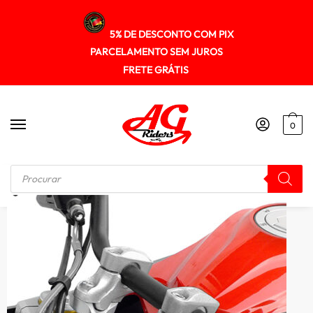
5% DE DESCONTO COM PIX
PARCELAMENTO SEM JUROS
FRETE GRÁTIS
0
Início
/
RISER GUIDÃO
/
Riser Adaptador Guidao Lander250 2007 A 2018 Spta271 Scam