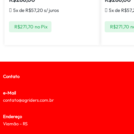
5x de
R$
57,20
s/ juros
5x de
R$
57,
R$
271,70
no Pix
R$
271,70
n
Contato
e-Mail
contato@agriders.com.br
Endereço
Viamão – RS