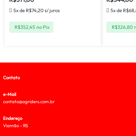
5x de
R$
74,20
s/ juros
5x de
R$
68
R$
352,45
no Pix
R$
326,80
Contato
e-Mail
contato@agriders.com.br
Endereço
Viamão – RS