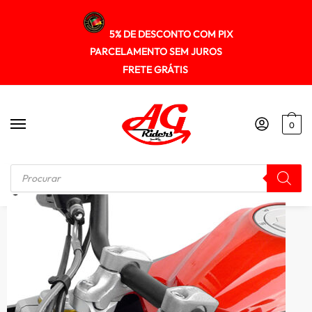
5% DE DESCONTO COM PIX
PARCELAMENTO SEM JUROS
FRETE GRÁTIS
0
Início
/
RISER GUIDÃO
/
Riser Adaptador Guidao G650gs 2009+ Spto271 Scam Preto