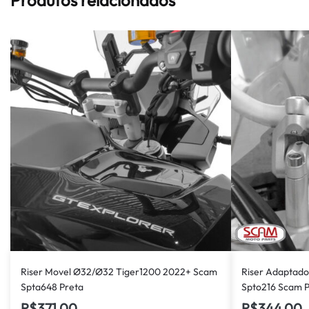
Riser Movel Ø32/Ø32 Tiger1200 2022+ Scam
Riser Adaptado
Spta648 Preta
Spto216 Scam P
R$
371,00
R$
344,00