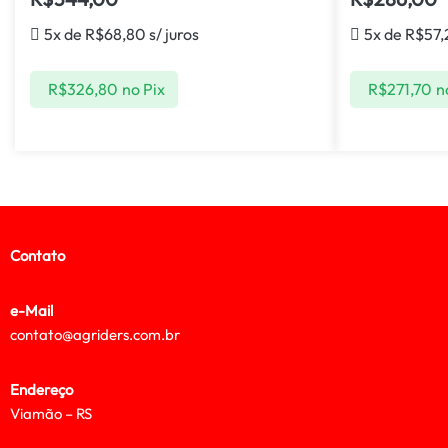
5x de
R$
68,80
s/ juros
5x de
R$
57,
R$
326,80
no Pix
R$
271,70
n
Contato
e-Mail
contato@agriders.com.br
Endereço
Viamão – RS