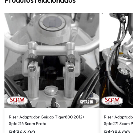
Riser Adaptador Guidao Tiger800 2012+
Riser Adaptad
Spto216 Scam Preto
Spta271 Scam P
R$
344,00
R$
286,00