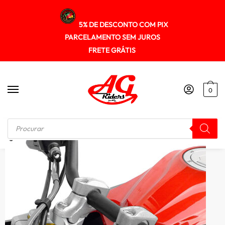
5% DE DESCONTO COM PIX
PARCELAMENTO SEM JUROS
FRETE GRÁTIS
0
Início
/
RISER GUIDÃO
/
Riser Adaptador Guidao Fazer250 2006+ Scam Spto271 Preto