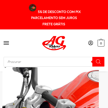
5% DE DESCONTO COM PIX
PARCELAMENTO SEM JUROS
FRETE GRÁTIS
0
Início
/
RISER GUIDÃO
/
Riser Adaptador Guidao Cg Titan160 2014+ Scam Spto271 Preto