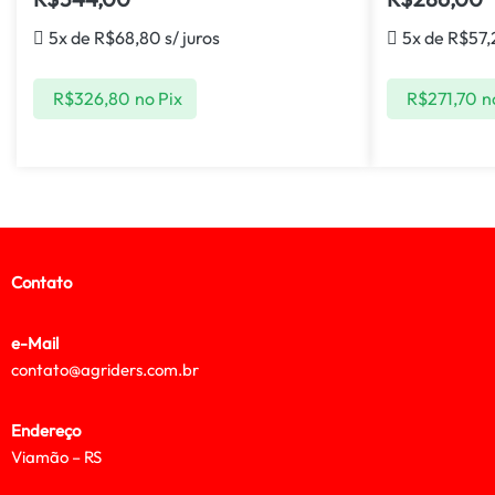
5x de
R$
68,80
s/ juros
5x de
R$
57,
R$
326,80
no Pix
R$
271,70
n
Contato
e-Mail
contato@agriders.com.br
Endereço
Viamão – RS