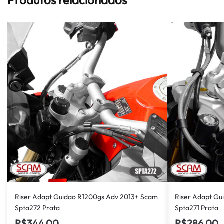
Riser Adapt Guidao R1200gs Adv 2013+ Scam
Riser Adapt Gu
Spta272 Prata
Spta271 Prata
R$
344,00
R$
286,00