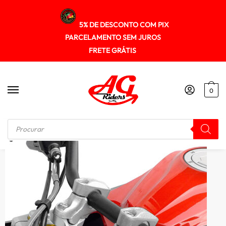
5% DE DESCONTO COM PIX
PARCELAMENTO SEM JUROS
FRETE GRÁTIS
0
Início
/
RISER GUIDÃO
/
Riser Adapt Guidao Cg125/150 2009-2013 Scam Spta271 Prata