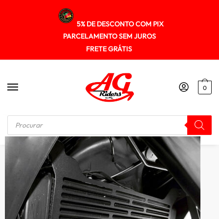
5% DE DESCONTO COM PIX
PARCELAMENTO SEM JUROS
FRETE GRÁTIS
0
Início
/
PROTETOR RADIADOR
/
Protetor Radiador Kawasaki Versys650 2015+ Spto295 Scam