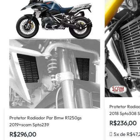
Protetor Radia
2018 Spto308 
Protetor Radiador Par Bmw R1250gs
R$
236,00
2019+scam Spto239
R$
296,00
5x de
R$
47,