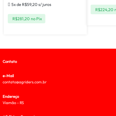
5x de
R$
59,20
s/ juros
R$
224,20
R$
281,20
no Pix
Contato
e-Mail
contato@agriders.com.br
Endereço
Viamão – RS