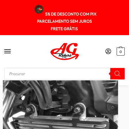
5% DE DESCONTO COM PIX
PARCELAMENTO SEM JUROS
FRETE GRÁTIS
0
Início
/
PROTETOR RADIADOR
/
Protetor Radiador CB300F Twister 2023+ SPTO696