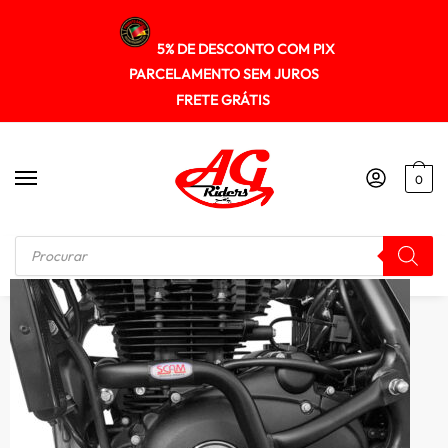
5% DE DESCONTO COM PIX
PARCELAMENTO SEM JUROS
FRETE GRÁTIS
0
Início
/
PROTETOR DE MOTOR DE CARENAGENS
/
Protetor Motor Royal Enfield Himalayan Sptop540