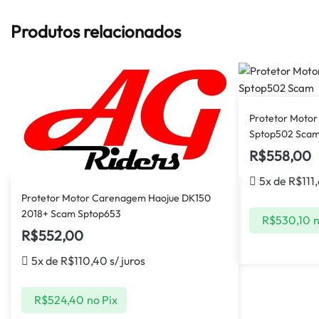
Produtos relacionados
Protetor Moto
Sptop502 Sca
R$
558,00
5x de
R$
111
Protetor Motor Carenagem Haojue DK150
2018+ Scam Sptop653
R$
530,10
n
R$
552,00
5x de
R$
110,40
s/ juros
R$
524,40
no Pix