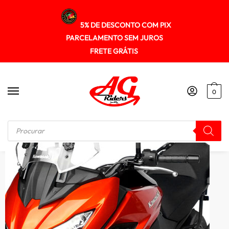
5% DE DESCONTO COM PIX
PARCELAMENTO SEM JUROS
FRETE GRÁTIS
0
Início
/
PROTETOR DE MOTOR DE CARENAGENS
/
Protetor Motor Carenagem Sptop157 Versys1000 Tourer 2015-19