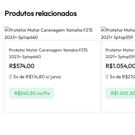
Produtos relacionados
Protetor Motor Carenagem Yamaha FZ15
Protetor Motor
2023+ Sptop660
2021+ Sptop55
R$
574,00
R$
1.054,0
5x de
R$
114,80
s/ juros
5x de
R$
21
R$
545,30
no Pix
R$
1.001,3