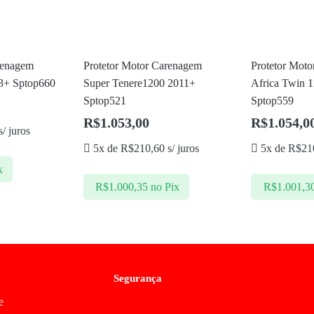
renagem
Protetor Motor Carenagem
Protetor Mot
3+ Sptop660
Super Tenere1200 2011+
Africa Twin 
Sptop521
Sptop559
R$
1.053,00
R$
1.054,0
/ juros
5x de
R$
210,60
s/ juros
5x de
R$
21
x
R$
1.000,35
no Pix
R$
1.001,3
Segurança
e