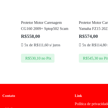
Protetor Motor Carenagem
Protetor Motor Ca
CG160 2009+ Sptop502 Scam
Yamaha FZ15 202
R$
558,00
R$
574,00
5x de
R$
111,60
s/ juros
5x de
R$
114,80
s
R$
530,10
no Pix
R$
545,30
no Pi
Contato
Link
Política de privacidad