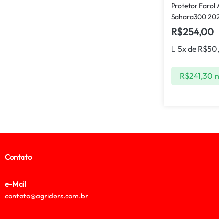
Protetor Farol
Sahara300 202
R$
254,00
5x de
R$
50
R$
241,30
n
Contato
e-Mail
contato@agriders.com.br