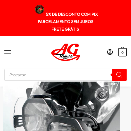
5% DE DESCONTO COM PIX
PARCELAMENTO SEM JUROS
FRETE GRÁTIS
0
Início
/
PROTETOR DE FAROL
/
Protetor Farol Policarbonato Bmw F800gs Adv 2014+Spto256