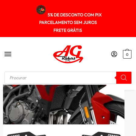
5% DE DESCONTO COM PIX
PARCELAMENTO SEM JUROS
FRETE GRÁTIS
0
Início
/
PROTETOR RADIADOR
/
Protetor de Radiador Tiger 900 Tiger850 Sport 2020 a 2022 em aluminio CNC