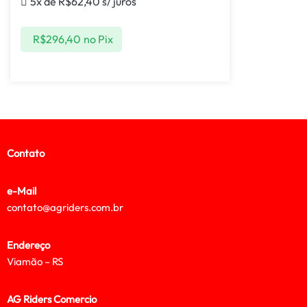
5x de
R$
62,40
s/ juros
R$
296,40
no Pix
Contato
e-Mail
contato@agriders.com.br
Endereço
Viamão – RS
AG Riders Comercio