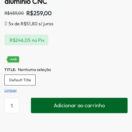
aluminio CNC
R$
259,00
R$
459,00
5x de
R$
51,80
s/ juros
R$
246,05
no Pix
-44%
Nenhuma seleção
TITLE
:
Default Title
Limpar
Adicionar ao carrinho