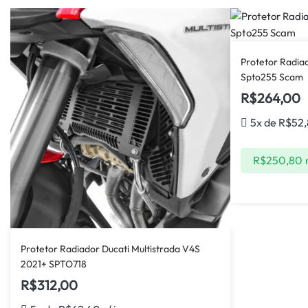
Protetor Radi
Spto255 Scam
R$
264,00
5x de
R$
52
R$
250,80
Protetor Radiador Ducati Multistrada V4S
2021+ SPTO718
R$
312,00