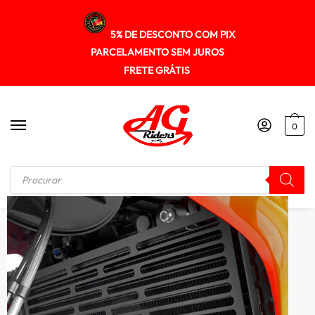
5% DE DESCONTO COM PIX
PARCELAMENTO SEM JUROS
FRETE GRÁTIS
0
Início
/
PROTETOR RADIADOR
/
Protetor Radiador Bmw F700gs 2017+ Spto255 Scam