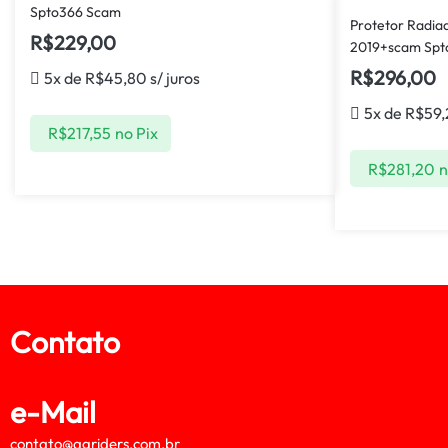
Spto366 Scam
Protetor Radia
R$
229,00
2019+scam Spt
R$
296,00
5x de
R$
45,80
s/ juros
5x de
R$
59
R$
217,55
no Pix
R$
281,20
n
Contato
e-Mail
contato@agriders.com.br