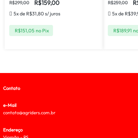
R$
159,00
R
R$
299,00
R$
259,00
5x de
R$
31,80
s/ juros
5x de
R$
39,
R$
151,05
no Pix
R$
189,91
no
Contato
e-Mail
contato@agriders.com.br
Endereço
Viamão – RS