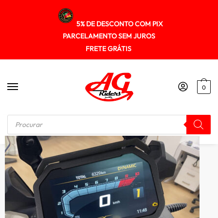
5% DE DESCONTO COM PIX
PARCELAMENTO SEM JUROS
FRETE GRÁTIS
0
Início
/
OUTROS ACESSÓRIOS
/
Protetor de painel ANTIFURTO para BMW F850GS F750GS de 2018 a 2024