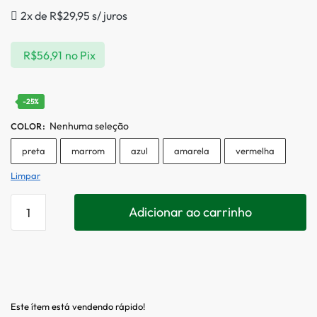
2x de
R$
29,95
s/ juros
R$
56,91
no Pix
-25%
Nenhuma seleção
COLOR
:
preta
marrom
azul
amarela
vermelha
Limpar
Adicionar ao carrinho
Este ítem está vendendo rápido!