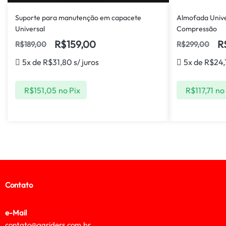
Suporte para manutenção em capacete
Almofada Unive
Universal
Compressão
R$
159,00
R
R$
189,00
R$
299,00
5x de
R$
31,80
s/ juros
5x de
R$
24,
R$
151,05
no Pix
R$
117,71
no
Contato
e-Mail
contato@agriders.com.br