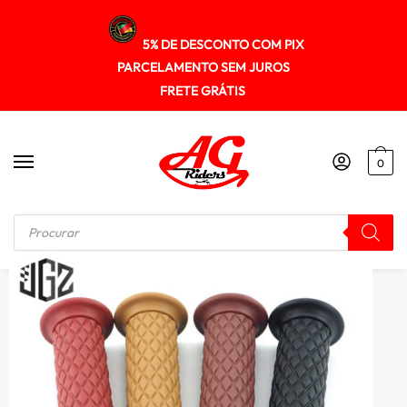
5% DE DESCONTO COM PIX
PARCELAMENTO SEM JUROS
FRETE GRÁTIS
0
Início
/
OUTROS ACESSÓRIOS
/
Manopla soft 22mm Universal colorida