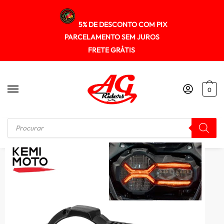
5% DE DESCONTO COM PIX
PARCELAMENTO SEM JUROS
FRETE GRÁTIS
0
Início
/
PROTETOR DE FAROL
/
Protetor de farol para BMW, fluorescente