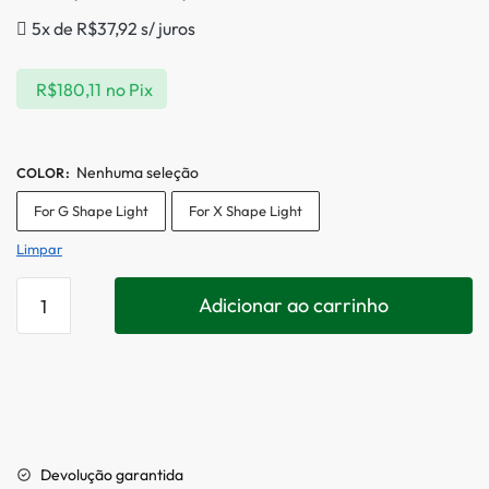
5x de
R$
37,92
s/ juros
R$
180,11
no Pix
Nenhuma seleção
COLOR
:
For G Shape Light
For X Shape Light
Limpar
Adicionar ao carrinho
Devolução garantida