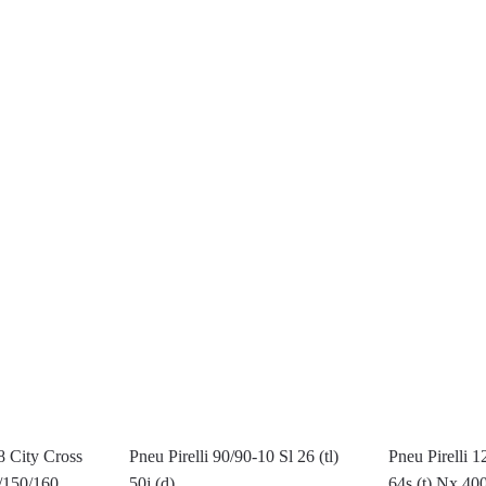
8 City Cross
Pneu Pirelli 90/90-10 Sl 26 (tl)
Pneu Pirelli 1
5/150/160
50j (d)
64s (t) Nx 40