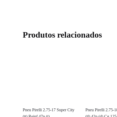
Produtos relacionados
Pneu Pirelli 2.75-17 Super City
Pneu Pirelli 2.75-1
(tt) Reinf 47p (t)
(tl) 42p (d) Cg 12