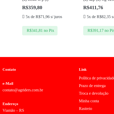
R$
359,80
R$
411,76
5x de
R$
71,96
s/ juros
5x de
R$
82,35
s/
R$
341,81
no Pix
R$
391,17
no Pi
Contato
Link
Política de privacidad
e-Mail
Prazo de entrega
contato@agriders.com.br
Troca e devolução
Minha conta
Endereço
Rastreio
Viamão – RS