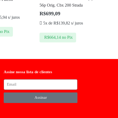
56p Orig. Cbx 200 Strada
R$
699,09
5,94
s/ juros
5x de
R$
139,82
s/ juros
no Pix
R$
664,14
no Pix
Assine nossa lista de clientes
Assinar