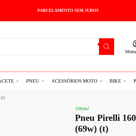
PARCELAMENTO SEM JUROS
Minha
ACETE
PNEU
ACESSÓRIOS MOTO
BIKE
 (t)
Oferta!
Pneu Pirelli 160
(69w) (t)