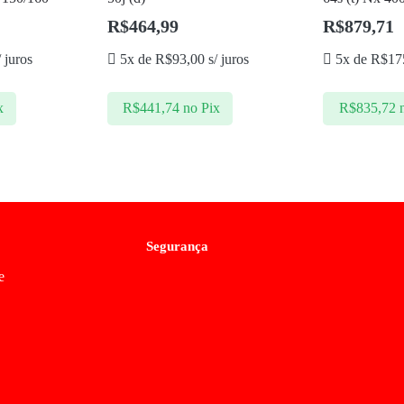
R$
464,99
R$
879,71
 juros
5x de
R$
93,00
s/ juros
5x de
R$
17
x
R$
441,74
no Pix
R$
835,72
Segurança
e