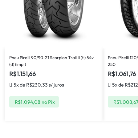
Pneu Pirelli 90/90-21 Scorpion Trail Ii (tl) 54v
Pneu Pirelli 120
(d) (imp.)
250
R$
1.151,66
R$
1.061,76
5x de
R$
230,33
s/ juros
5x de
R$
212
R$
1.094,08
no Pix
R$
1.008,6