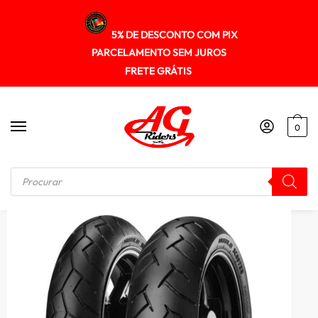
5% DE DESCONTO COM PIX
PARCELAMENTO SEM JUROS
FRETE GRÁTIS
0
Início
/
PNEUS
/
Pneu Pirelli 150/70-14 Diablo Scooter (tl) 66s (t)