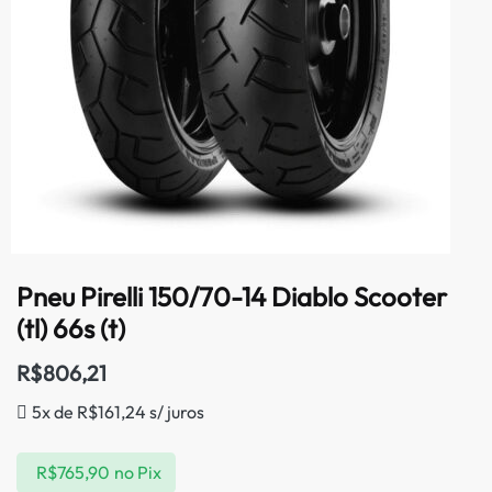
Pneu Pirelli 150/70-14 Diablo Scooter
(tl) 66s (t)
R$
806,21
5x de
R$
161,24
s/ juros
R$
765,90
no Pix