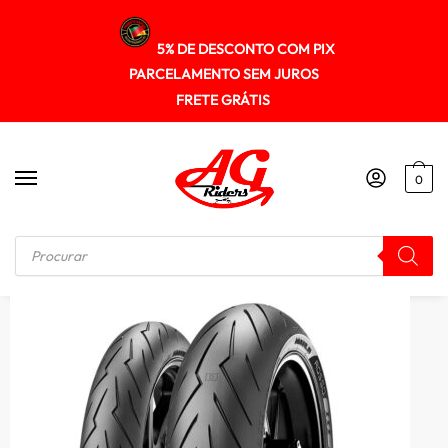
5% DE DESCONTO COM PIX
PARCELAMENTO SEM JUROS
FRETE GRÁTIS
0
Início
/
PNEUS
/
Pneu Pirelli 150/60r17 Diablo Rosso Iii (tl) 66h (t)