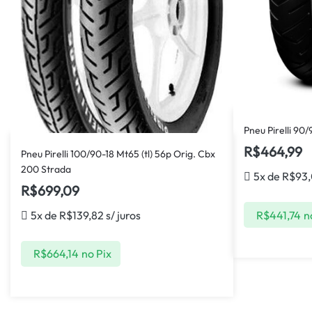
Pneu Pirelli 90/9
R$
464,99
Pneu Pirelli 100/90-18 Mt65 (tl) 56p Orig. Cbx
200 Strada
5x de
R$
93
R$
699,09
R$
441,74
n
5x de
R$
139,82
s/ juros
R$
664,14
no Pix