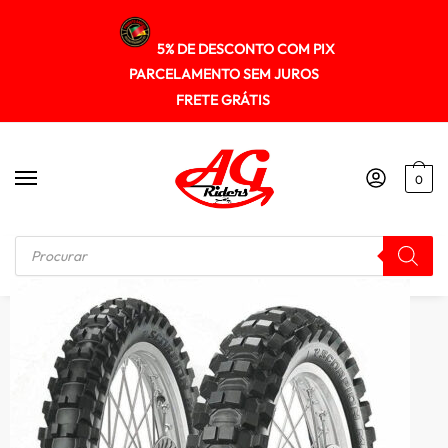
5% DE DESCONTO COM PIX
PARCELAMENTO SEM JUROS
FRETE GRÁTIS
0
Início
/
PNEUS
/
Pneu Pirelli 110/100-18 Scorpion Mx Extra X (tt) 64m (t)