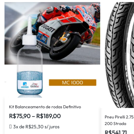
Kit Balanceamento de rodas Definitivo
R$
75,90
–
R$
189,00
Pneu Pirelli 2.7
200 Strada
3x de
R$
25,30
s/ juros
R$
541,71