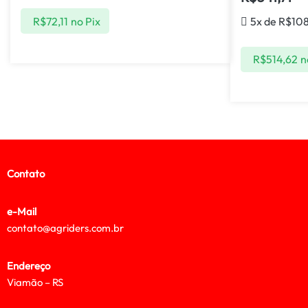
R$
72,11
no Pix
5x de
R$
10
R$
514,62
n
Contato
e-Mail
contato@agriders.com.br
Endereço
Viamão – RS