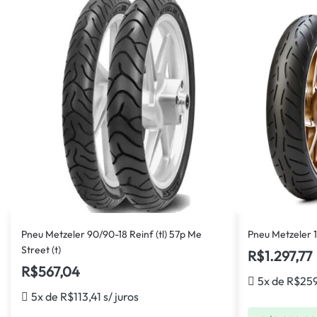
Pneu Metzeler 90/90-18 Reinf (tl) 57p Me
Pneu Metzeler 1
Street (t)
R$
1.297,77
R$
567,04
5x de
R$
259
5x de
R$
113,41
s/ juros