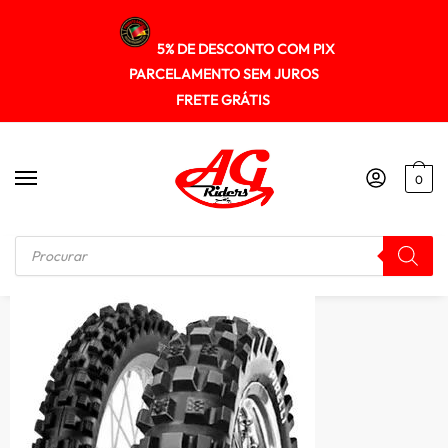
5% DE DESCONTO COM PIX
PARCELAMENTO SEM JUROS
FRETE GRÁTIS
0
Início
/
PNEUS
/
Pneu Pirelli 110/100-18 Mt16 Garacross (tt) Nhs (t)