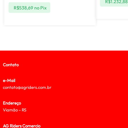
R$
1.232,88
R$
538,69
no Pix
Contato
e-Mail
contato@agriders.com.br
Endereço
Viamão – RS
AG Riders Comercio