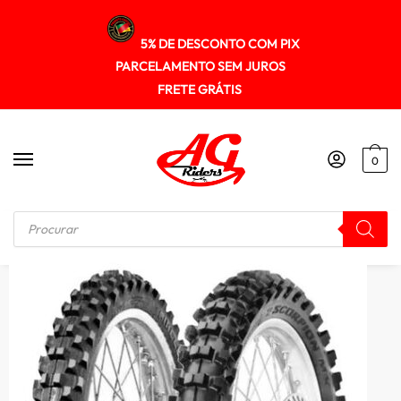
5% DE DESCONTO COM PIX
PARCELAMENTO SEM JUROS
FRETE GRÁTIS
0
Início
/
PNEUS
/
Pneu Pirelli 100/100-18 Mt320 (tt) Nhs Orig Crf 230- Ttr 230