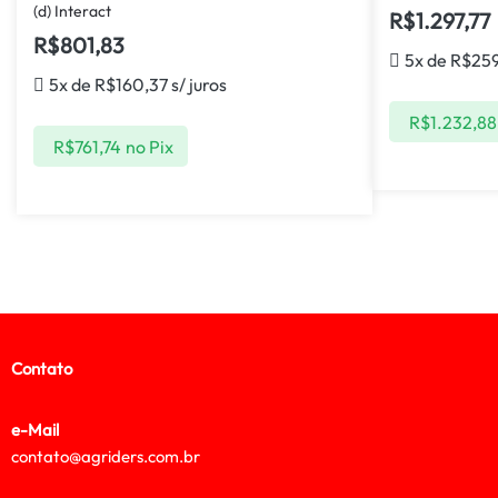
(d) Interact
R$
1.297,77
R$
801,83
5x de
R$
259
5x de
R$
160,37
s/ juros
R$
1.232,88
R$
761,74
no Pix
Contato
e-Mail
contato@agriders.com.br