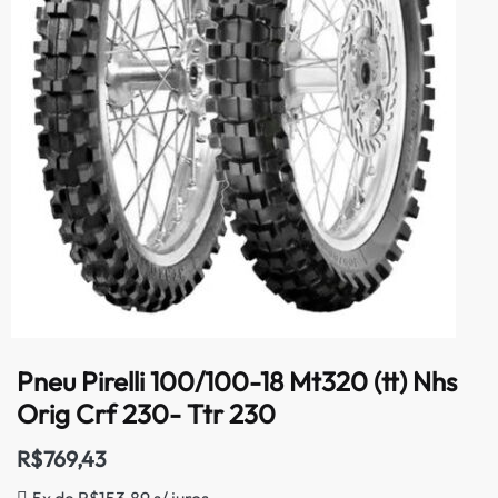
Pneu Pirelli 100/100-18 Mt320 (tt) Nhs
Orig Crf 230- Ttr 230
R$
769,43
5x de
R$
153,89
s/ juros