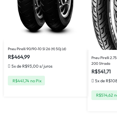
Pneu Pirelli 90/90-10 Sl 26 (tl) 50j (d)
R$
464,99
Pneu Pirelli 2.7
200 Strada
5x de
R$
93,00
s/ juros
R$
541,71
R$
441,74
no Pix
5x de
R$
10
R$
514,62
n