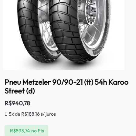
Pneu Metzeler 90/90-21 (tt) 54h Karoo
Street (d)
R$
940,78
5x de
R$
188,16
s/ juros
R$
893,74
no Pix