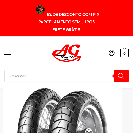
5% DE DESCONTO COM PIX
PARCELAMENTO SEM JUROS
FRETE GRÁTIS
0
Início
/
PNEUS
/
Pneu Metzeler 90/90-21 (tt) 54h Karoo Street (d)