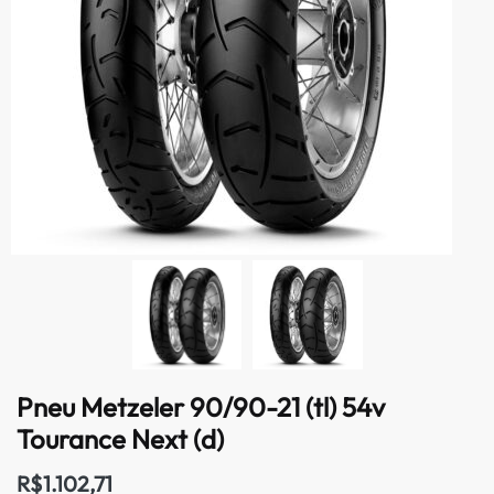
Pneu Metzeler 90/90-21 (tl) 54v
Tourance Next (d)
R$
1.102,71