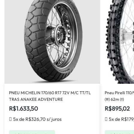
PNEU MICHELIN 170/60 R17 72V M/C TT/TL
Pneu Pirelli 11
TRAS ANAKEE ADVENTURE
(tt) 62m (t)
R$
1.633,50
R$
895,02
5x de
R$
326,70
s/ juros
5x de
R$
179