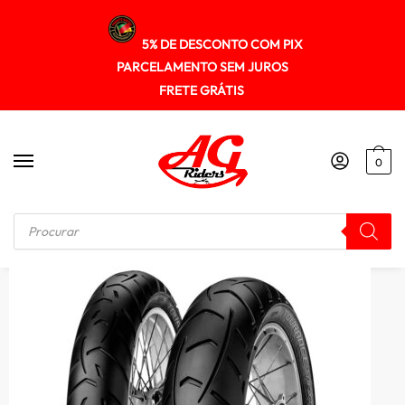
5% DE DESCONTO COM PIX
PARCELAMENTO SEM JUROS
FRETE GRÁTIS
0
Início
/
PNEUS
/
Pneu Metzeler 90/90-21 (tl) 54v Tourance Next (d)