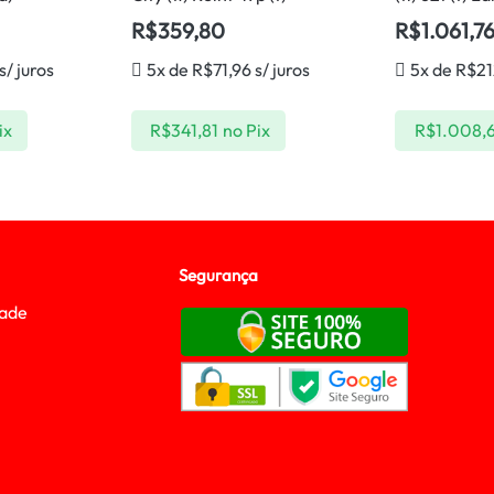
R$
359,80
R$
1.061,7
s/ juros
5x de
R$
71,96
s/ juros
5x de
R$
21
ix
R$
341,81
no Pix
R$
1.008,
Segurança
dade