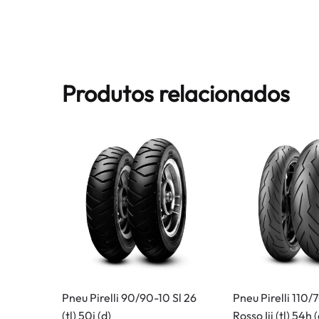
Produtos relacionados
Pneu Pirelli 90/90-10 Sl 26
Pneu Pirelli 110/
(tl) 50j (d)
Rosso Iii (tl) 54h (