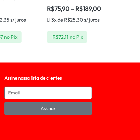
6
R$
75,90
–
R$
189,00
2,35
s/ juros
3x de
R$
25,30
s/ juros
67
no Pix
R$
72,11
no Pix
Assine nossa lista de clientes
Assinar