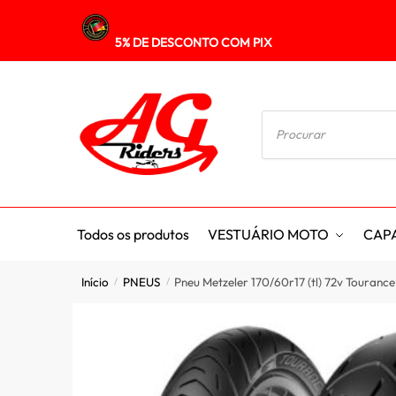
5% DE DESCONTO COM PIX
Todos os produtos
VESTUÁRIO MOTO
CAP
Início
PNEUS
Pneu Metzeler 170/60r17 (tl) 72v Tourance 
/
/