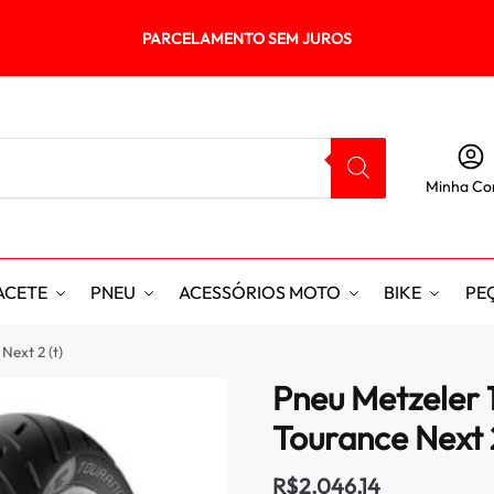
PARCELAMENTO SEM JUROS
Minha Co
ACETE
PNEU
ACESSÓRIOS MOTO
BIKE
PE
Next 2 (t)
Pneu Metzeler 1
Tourance Next 2
R$
2.046,14