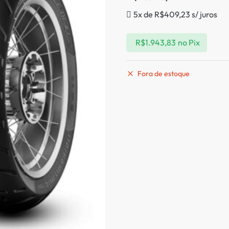
5x de
R$
409,23
s/ juros
R$
1.943,83
no Pix
Fora de estoque