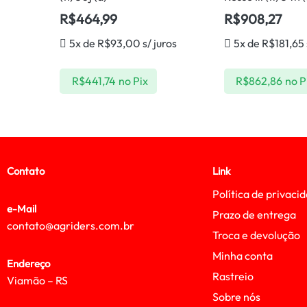
R$
464,99
R$
908,27
5x de
R$
93,00
s/ juros
5x de
R$
181,65
R$
441,74
no Pix
R$
862,86
no P
Contato
Link
Política de privaci
e-Mail
Prazo de entrega
contato@agriders.com.br
Troca e devolução
Minha conta
Endereço
Rastreio
Viamão – RS
Sobre nós