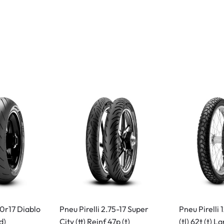
70r17 Diablo
Pneu Pirelli 2.75-17 Super
Pneu Pirelli
d)
City (tt) Reinf 47p (t)
(tl) 62t (t) 