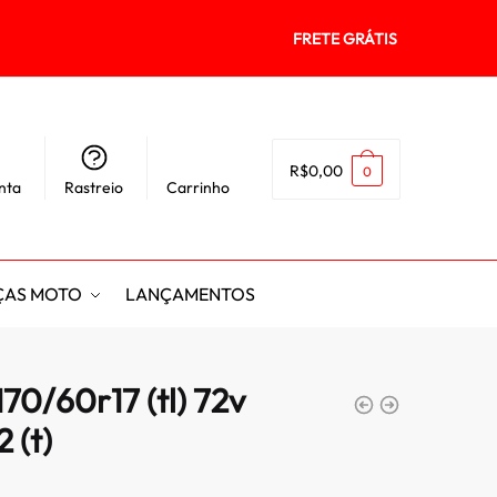
FRETE GRÁTIS
R$
0,00
0
nta
Rastreio
Carrinho
ÇAS MOTO
LANÇAMENTOS
70/60r17 (tl) 72v
 (t)