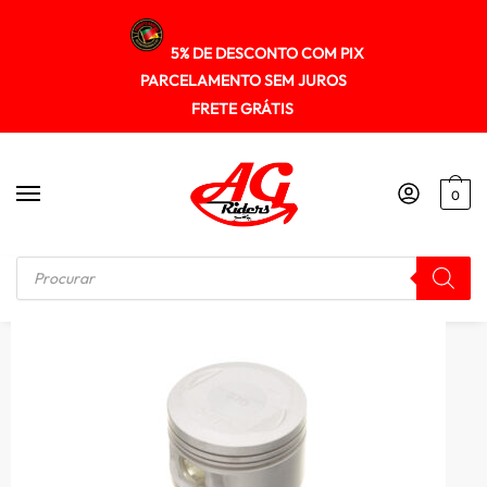
5% DE DESCONTO COM PIX
PARCELAMENTO SEM JUROS
FRETE GRÁTIS
0
Início
/
MOTOR
/
Pistao Kit C/anel Rik Premium Ybr/xtz 125 0.75