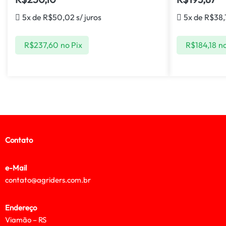
5x de
R$
50,02
s/ juros
5x de
R$
38,
R$
237,60
no Pix
R$
184,18
no
Contato
e-Mail
contato@agriders.com.br
Endereço
Viamão – RS