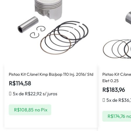
Pistao Kit C/anel Kmp Biz/pop 110 Inj. 2016/ Std
Pistao Kit C/ane
Elet 0.25
R$
114,58
R$
183,96
5x de
R$
22,92
s/ juros
5x de
R$
36,
R$
108,85
no Pix
R$
174,76
no