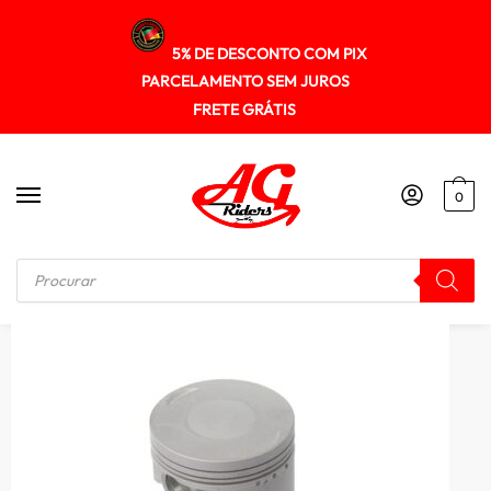
5% DE DESCONTO COM PIX
PARCELAMENTO SEM JUROS
FRETE GRÁTIS
0
Início
/
MOTOR
/
Pistao Kit C/anel Rik Premium Fazer 150 Std